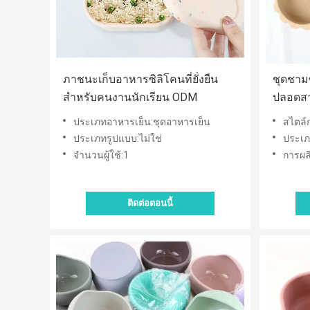
ภาชนะเก็บอาหารซิลิโคนที่ยั่งยืน
ชุดชามซ
สำหรับคนงานนักเรียน ODM
ปลอดสา
ประเภทอาหารเย็น:ชุดอาหารเย็น
สไตล์
ประเภทรูปแบบ:ไม่ใช่
ประเภ
จำนวนผู้ใช้:1
การผล
ติดต่อตอนนี้