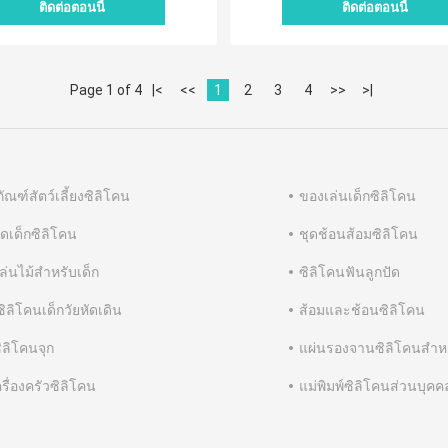
ติดต่อตอนนี้
ติดต่อตอนนี้
Page 1 of 4
|<
<<
1
2
3
4
>>
>|
ัณฑ์สัตว์เลี้ยงซิลิโคน
ของเล่นเด็กซิลิโคน
ัดเด็กซิลิโคน
ชุดช้อนส้อมซิลิโคน
ล่นไม้สำหรับเด็ก
ซิลิโคนฟันลูกปัด
ิลิโคนเด็กวัยหัดเดิน
ส้อมและช้อนซิลิโคน
ิลิโคนจุก
แผ่นรองจานซิลิโคนสำหร
รื่องครัวซิลิโคน
แม่พิมพ์ซิลิโคนส่วนบุคค