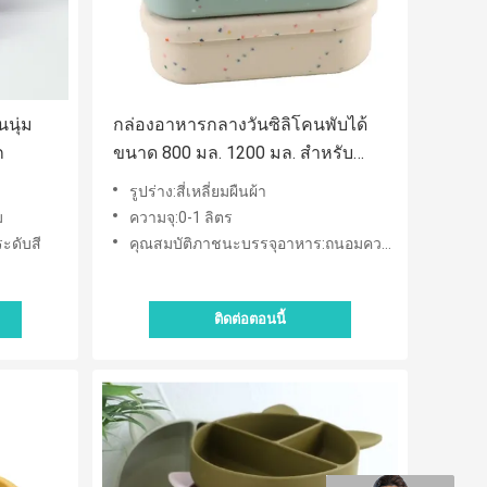
นุ่ม
กล่องอาหารกลางวันซิลิโคนพับได้
ก
ขนาด 800 มล. 1200 มล. สำหรับ
สำนักงานกลางแจ้ง Bento
รูปร่าง:สี่เหลี่ยมผืนผ้า
ม
ความจุ:0-1 ลิตร
ะดับสี
คุณสมบัติภาชนะบรรจุอาหาร:ถนอมความสด อุ่นได้ เข้าไมโครเวฟได้ PORTABLE
ติดต่อตอนนี้