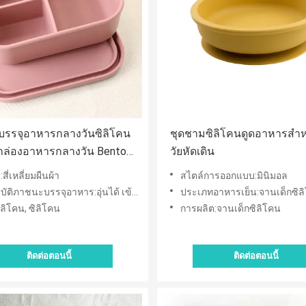
รรจุอาหารกลางวันซิลิโคน
ชุดชามซิลิโคนดูดอาหารสำหร
 กล่องอาหารกลางวัน Bento
วัยหัดเดิน
แบบใช้ซ้ำได้ป้องกันการรั่ว
:สี่เหลี่ยมผืนผ้า
สไตล์การออกแบบ:มินิมอล
ภาชนะบรรจุอาหาร:อุ่นได้ เข้าไมโครเวฟได้ พกพาได้
ประเภทอาหารเย็น:จานเด็กซิล
ซิลิโคน, ซิลิโคน
การผลิต:จานเด็กซิลิโคน
ติดต่อตอนนี้
ติดต่อตอนนี้