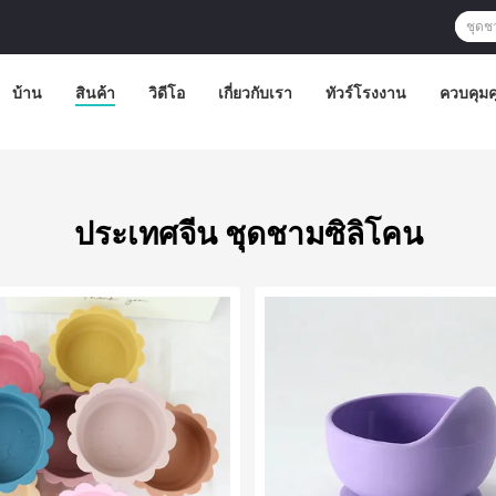
บ้าน
สินค้า
วิดีโอ
เกี่ยวกับเรา
ทัวร์โรงงาน
ควบคุม
ประเทศจีน ชุดชามซิลิโคน