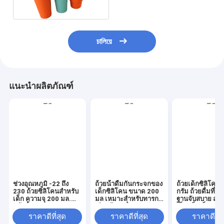
চালিয়ে
แนะนำผลิตภัณฑ์
ช่วงอุณหภูมิ -22 ถึง
ถ้วยน้ําดื่มกันกระจกของ
ถ้วยเด็กซิลิโคน
230 ถ้วยซิลิโคนสำหรับ
เด็กซิลิโคน ขนาด 200
กรัม ถ้วยดื่มที่ไม่
เด็ก ความจุ 200 มล.
มล เหมาะสําหรับทารกที่
ฐานจับสบาย สําห
แก้วน้ำทนทาน เหมาะ
เรียนรู้การดื่มอย่างอิสระ
เล็ก เด็กเล็กและ
สำหรับเครื่องดื่มร้อน
ปฐมวัย
ราคาดีที่สุด
ราคาดีที่สุด
ราคาดีที่ส
และเย็น